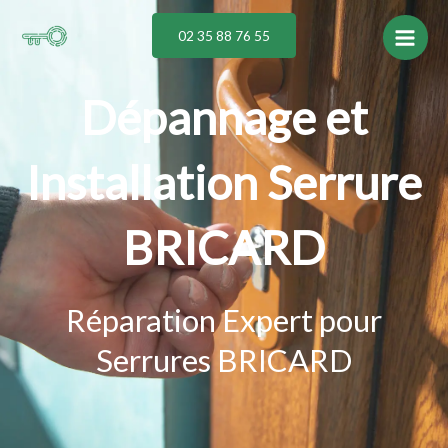
Aller
02 35 88 76 55
au
contenu
Dépannage et
Installation Serrure
BRICARD
Réparation Expert pour
Serrures BRICARD